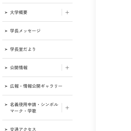
大学概要
和歌山大学のあゆみ
学長メッセージ
機構図
学長室だより
役職員
公開情報
役員会
組織
広報・情報公開ギャラリー
教育研究評議会
業務
名義使用申請・シンボル
経営協議会
マーク・学歌
財務
学部・センター等所在地連
絡先一覧
名義使用申請について
交通アクセス
評価・監査に関する情報