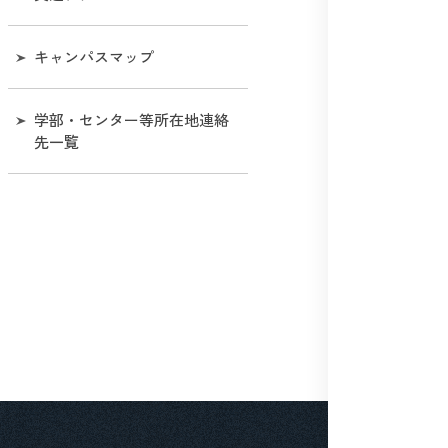
名誉教授
シンボルマークの使用につ
大学等の設置に係る設置計
キャンパスマップ
いて［和歌山大学視覚表現
画書及び設置計画履行状況
システムマニュアル］
報告書等に関する情報
学部・センター等所在地連絡
学歌
学長選考
先一覧
マスコットキャラクター
役職員の給与水準情報
役員兼業の状況について
独立行政法人等の役員に就
いている退職公務員等の状
況等について
第４期中期⽬標・中期計画
期間末に⽬指す専任教員の
年齢構成