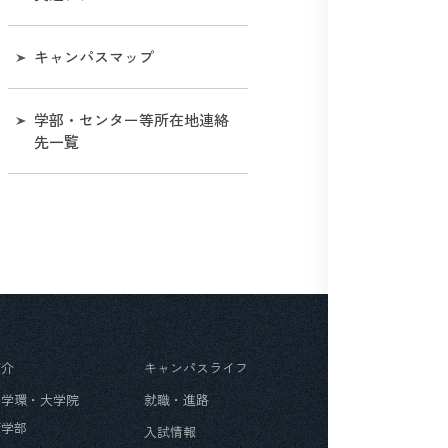
名誉教授
シンボルマークの使用につ
大学等の設置に係る設置計
キャンパスマップ
いて［和歌山大学視覚表現
画書及び設置計画履行状況
システムマニュアル］
報告書等に関する情報
学部・センター等所在地連絡
学歌
学長選考
先一覧
マスコットキャラクター
役職員の給与水準情報
役員兼業の状況について
独立行政法人等の役員に就
いている退職公務員等の状
況等について
紹介
キャンパスライフ
第４期中期⽬標・中期計画
・学環・大学院
就職・進路
期間末に⽬指す専任教員の
年齢構成
育学部
入試情報