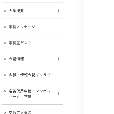
大学概要
和歌山大学のあゆみ
学長メッセージ
機構図
学長室だより
役職員
公開情報
役員会
組織
広報・情報公開ギャラリー
教育研究評議会
業務
名義使用申請・シンボル
経営協議会
マーク・学歌
財務
学部・センター等所在地連
絡先一覧
名義使用申請について
交通アクセス
評価・監査に関する情報