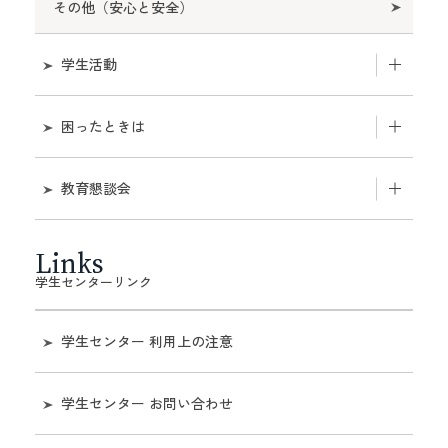
その他（安心と安全）
学生活動
【重要】学内申合せ・規則等（学内限定）
困ったときは
課外活動（課外活動一覧）
学生生活相談・学生相談室
教育懇談会
課外活動の最新情報
ハラスメントのないキャンパスを目指して。
教育懇談会について
Links
トレーニングルームについて（学内限定）
学生センターリンク
SOGI
過去の「教育懇談会について」
物品の貸出（課外活動等）
学生センター 利用上の注意
熱中症事故の防止について
学生センター お問い合わせ
保険制度（学研災・学研賠等）