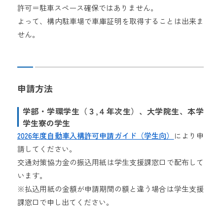
許可＝駐車スペース確保ではありません。
よって、
構内駐車場で車庫証明を取得することは出来ま
せん
。
申請方法
学部・学環学生（３,４年次生）、大学院生、本学
学生寮の学生
2026年度自動車入構許可申請ガイド（学生向）
により申
請してください。
交通対策協力金の振込用紙は学生支援課窓口で配布して
います。
※払込用紙の金額が申請期間の額と違う場合は学生支援
課窓口で申し出てください。