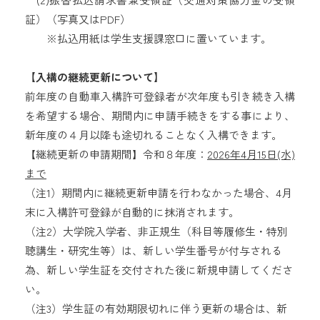
証）（写真又はPDF）
※払込用紙は学生支援課窓口に置いています。
【
入構の継続更新について】
前年度の自動車入構許可登録者が次年度も引き続き入構
を希望する場合、
期間内に申請手続きをする事により、
新年度の４月以降も途切れることなく入構できます。
【
継続更新の申請期間
】令和８年度：
2026年4月15日(水)
まで
（注
1
）期間内に継続更新申請を行わなかった場合、4
月
末
に入構許可登録が自動的に抹消されます。
（注
2
）大学院入学者、
非正規生
（
科目等履修生・特別
聴講生・研究生等）は、
新しい学生番号が付与される
為、
新しい学生証を交付された後に新規申請してくださ
い。
（注3）学生証の有効期限切れに伴う更新の場合は、新