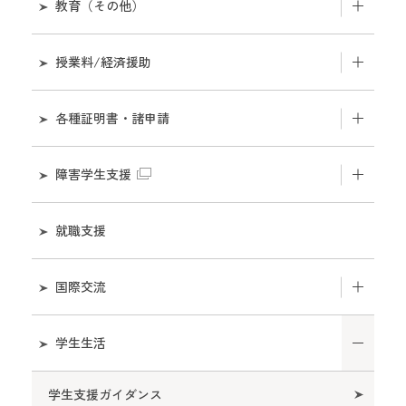
学年暦・授業計画
教育（その他）
教育サポートシステム
研究生・科目等履修生について
授業料/経済援助
シラバスについて
社会人履修証明プログラムについて
授業料のお支払いについて
各種証明書・諸申請
気象警報発表時・交通機関運休時における授業の
『高校生を対象とした大学授業の公開』について
取扱いについて
授業料免除について
在学中の諸証明発行について
障害学生支援
学部開放授業についてについて
学生証
奨学金について
卒業後の証明書発行について
障害学生支援室
就職支援
履修登録
入学料・授業料の納入証明書発行について
支援体制
国際交流
授業
課外活動関連の証明書発行について
在学生の方へ
留学について
学生生活
出席管理システム
ポスター等掲示及びチラシ等配架の申請について
入学希望者の方へ
学生支援ガイダンス
単位互換