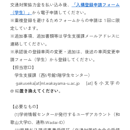
交通対策協力金を払い込み後、
「
入構登録申請
フォーム
（学生）」
から電子申請してください。
※重複登録を避けるためフォームからの申請は１回に限
定しています。
※追加事項、追加書類等は学生支援課メールアドレスに
連絡してください。
※承認後の登録車両の変更・追加は、後述の車両変更申
請フォーム（学生）から登録してください。
【担当窓口】
学生支援課（西5号館1階学生センター）
gakuseika[at]ml.wakayama-u.ac.jp [at]を小文字の
@
に置き換えてください
。
【必要なもの】
(1)学術情報センターが発行するユーザアカウント（和
歌山大学ID、通称:Wadai-ID）
(2)振替払込請求書兼受領証（交通対策協力金の受領