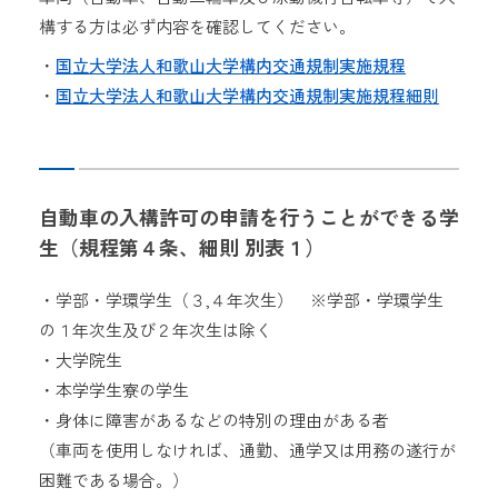
構する方は必ず内容を確認してください。
・
国立大学法人和歌山大学構内交通規制実施規程
・
国立大学法人和歌山大学構内交通規制実施規程細則
自動車の入構許可の申請を行うことができる学
生（規程第４条、細則 別表１）
・学部・学環学生（３,４年次生） ※学部・学環学生
の１年次生及び２年次生は除く
・大学院生
・本学学生寮の学生
・身体に障害があるなどの特別の理由がある者
（車両を使用しなければ、通勤、通学又は用務の遂行が
困難である場合。）