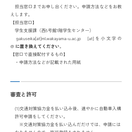
担当窓口までお申し出ください。申請方法などをお教
えします。
【担当窓口】
学生支援課（西5号館1階学生センター）
gakuseika[at]ml.wakayama-u.ac.jp [at]を小文字の
@
に置き換えてください
。
【窓口で直接配付するもの】
・申請方法などが記載された用紙
審査と許可
(1)交通対策協力金を払い込み後、速やかに自動車入構
許可申請をしてください。
※交通対策協力金を払い込んだだけでは、申請には