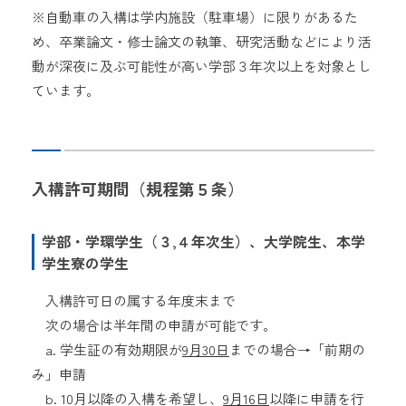
※自動車の入構は学内施設（駐車場）に限りがあるた
め、卒業論文・修士論文の執筆、研究活動などにより活
動が深夜に及ぶ可能性が高い学部３年次以上を対象とし
ています。
入構許可期間（規程第５条）
学部・学環学生（３,４年次生）、大学院生、本学
学生寮の学生
入構許可日の属する年度末まで
次の場合は
半年間の申請が可能です。
a.
学生証の有効期限が
9
月
30
日
までの場合→「前期の
み」申請
b.
10
月以降の入構を希望し、
9
月16
日
以降に申請を行