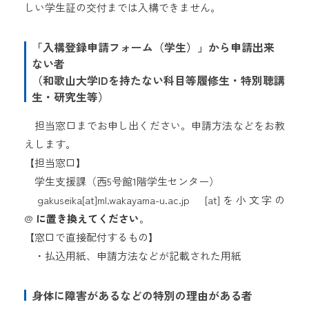
しい学生証の交付までは入構できません。
「
入構登録申請
フォーム（学生）」から申請出来
ない者
（和歌山大学IDを持たない科目等履修生・
特別聴講
生・研究生等）
担当窓口までお申し出ください。申請方法などをお教
えします。
【担当窓口】
学生支援課（西5号館1階学生センター）
gakuseika[at]ml.wakayama-u.ac.jp [at]を小文字の
@
に置き換えてください
。
【窓口で直接配付するもの】
・払込用紙、申請方法などが記載された用紙
身体に障害があるなどの特別の理由がある者