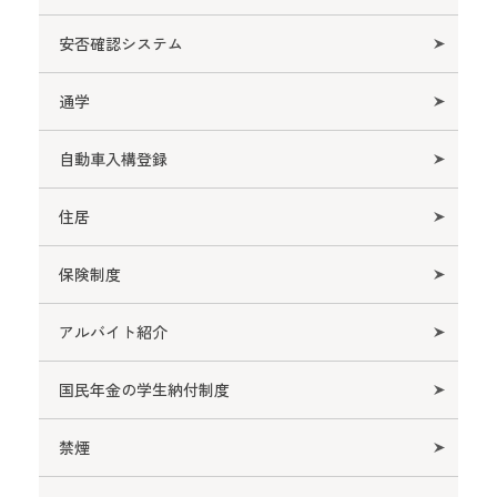
教職員の方へ
安否確認システム
学籍の異動
通学
学籍情報の変更
自動車入構登録
オフィスアワー
住居
学内規則
保険制度
自主演習について
アルバイト紹介
GPA制度・CAP制について
国民年金の学生納付制度
禁煙