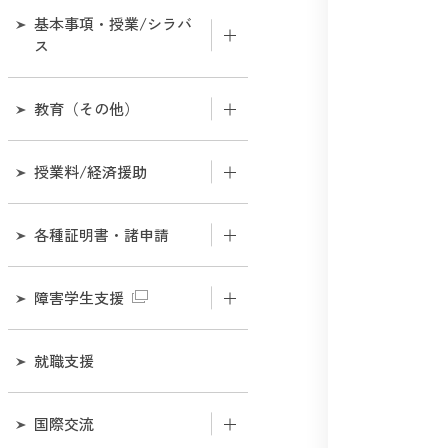
基本事項・授業/シラバ
ス
学年暦・授業計画
教育（その他）
教育サポートシステム
研究生・科目等履修生につ
授業料/経済援助
いて
シラバスについて
授業料のお支払いについて
各種証明書・諸申請
社会人履修証明プログラム
について
気象警報発表時・交通機関
運休時における授業の取扱
授業料免除について
在学中の諸証明発行につい
いについて
障害学生支援
『高校生を対象とした大学
て
授業の公開』について
奨学金について
学生証
障害学生支援室
就職支援
卒業後の証明書発行につい
学部開放授業についてにつ
て
いて
履修登録
支援体制
国際交流
入学料・授業料の納入証明