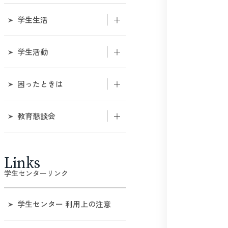
授業
書発行について
在学生の方へ
留学について
学生生活
出席管理システム
課外活動関連の証明書発行
入学希望者の方へ
について
学生支援ガイダンス
学生活動
単位互換
教職員の方へ
ポスター等掲示及びチラシ
等配架の申請について
安否確認システム
【重要】学内申合せ・規則
学籍の異動
困ったときは
等（学内限定）
通学
学籍情報の変更
学生生活相談・学生相談室
教育懇談会
課外活動（課外活動一覧）
自動車入構登録
オフィスアワー
ハラスメントのないキャンパス
課外活動の最新情報
教育懇談会について
を目指して。
住居
Links
学内規則
トレーニングルームについ
過去の「教育懇談会について」
学生センターリンク
SOGI
て（学内限定）
保険制度
自主演習について
学生センター 利用上の注意
物品の貸出（課外活動等）
アルバイト紹介
GPA制度・CAP制について