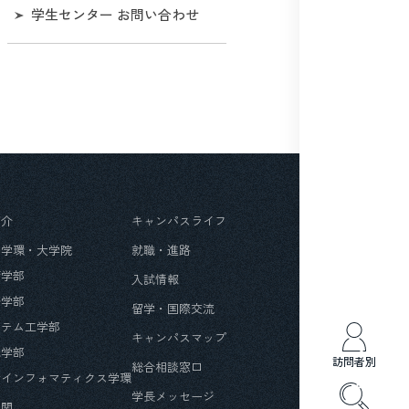
熱中症事故の防止について
国民年金の学生納付制度
学生センター お問い合わせ
保険制度（学研災・学研賠
禁煙
等）
その他（安心と安全）
学生表彰
学生団体の皆さんへ
紹介
キャンパスライフ
・学環・大学院
就職・進路
育学部
入試情報
済学部
留学・国際交流
ステム工学部
キャンパスマップ
光学部
訪問者別
総合相談窓口
会インフォマティクス学環
学長メッセージ
機関