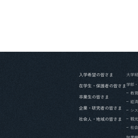
入学希望の皆さま
大学
学部
在学生・保護者の皆さま
教
卒業生の皆さま
経
企業・研究者の皆さま
シ
社会人・地域の皆さま
観
社
附属