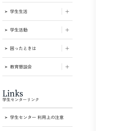
授業
書発行について
在学生の方へ
留学について
学生生活
出席管理システム
課外活動関連の証明書発行
入学希望者の方へ
について
学生支援ガイダンス
学生活動
単位互換
教職員の方へ
ポスター等掲示及びチラシ
等配架の申請について
安否確認システム
【重要】学内申合せ・規則
学籍の異動
困ったときは
等（学内限定）
通学
学籍情報の変更
学生生活相談・学生相談室
教育懇談会
課外活動（課外活動一覧）
自動車入構登録
オフィスアワー
ハラスメントのないキャンパス
課外活動の最新情報
教育懇談会について
を目指して。
住居
Links
学内規則
トレーニングルームについ
過去の「教育懇談会について」
学生センターリンク
SOGI
て（学内限定）
保険制度
自主演習について
学生センター 利用上の注意
物品の貸出（課外活動等）
アルバイト紹介
GPA制度・CAP制について