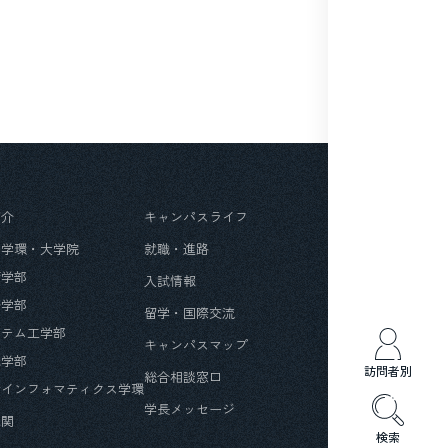
紹介
キャンパスライフ
・学環・大学院
就職・進路
育学部
入試情報
済学部
留学・国際交流
ステム工学部
キャンパスマップ
光学部
訪問者別
総合相談窓口
会インフォマティクス学環
学長メッセージ
機関
検索