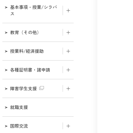
基本事項・授業/シラバ
ス
学年暦・授業計画
教育（その他）
教育サポートシステム
研究生・科目等履修生につ
授業料/経済援助
いて
シラバスについて
授業料のお支払いについて
各種証明書・諸申請
社会人履修証明プログラム
について
気象警報発表時・交通機関
運休時における授業の取扱
授業料免除について
在学中の諸証明発行につい
いについて
障害学生支援
『高校生を対象とした大学
て
授業の公開』について
奨学金について
学生証
障害学生支援室
就職支援
卒業後の証明書発行につい
学部開放授業についてにつ
て
いて
履修登録
支援体制
国際交流
入学料・授業料の納入証明