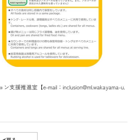
：inclusion@ml.wakayama-u.
戻る