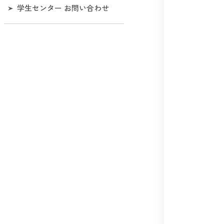
熱中症事故の防止について
国民年金の学生納付制度
学生センター お問い合わせ
保険制度（学研災・学研賠
禁煙
等）
その他（安心と安全）
学生表彰
学生団体の皆さんへ