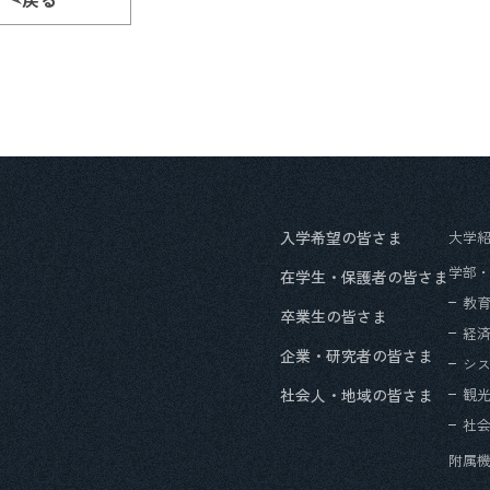
入学希望の皆さま
大学
学部
在学生・保護者の皆さま
教
卒業生の皆さま
経
企業・研究者の皆さま
シ
社会人・地域の皆さま
観
社
附属