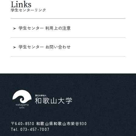
Links
住居
トレーニングルームについて（学内限定）
学生センターリンク
SOGI
過去の「教育懇談会について」
保険制度
物品の貸出（課外活動等）
学生センター 利用上の注意
アルバイト紹介
熱中症事故の防止について
学生センター お問い合わせ
国民年金の学生納付制度
保険制度（学研災・学研賠等）
禁煙
学生表彰
その他（安心と安全）
学生団体の皆さんへ
〒640-8510 和歌山県和歌山市栄谷930
Tel.
073-457-7007