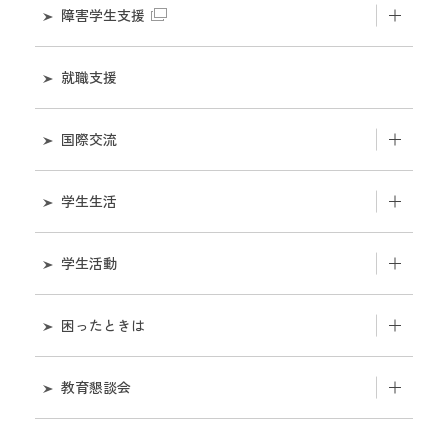
在学中の諸証明発行について
障害学生支援
出席管理システム
卒業後の証明書発行について
障害学生支援室
就職支援
単位互換
入学料・授業料の納入証明書発行について
支援体制
国際交流
学籍の異動
課外活動関連の証明書発行について
在学生の方へ
留学について
学生生活
学籍情報の変更
ポスター等掲示及びチラシ等配架の申請について
入学希望者の方へ
学生支援ガイダンス
オフィスアワー
学生活動
教職員の方へ
安否確認システム
学内規則
【重要】学内申合せ・規則等（学内限定）
困ったときは
通学
自主演習について
課外活動（課外活動一覧）
学生生活相談・学生相談室
教育懇談会
自動車入構登録
GPA制度・CAP制について
課外活動の最新情報
ハラスメントのないキャンパスを目指して。
教育懇談会について