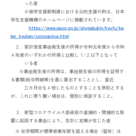
った者
※修学支援新制度における公的支援の例は、日本
学生支援機構のホームページに掲載されています。
https://www.jasso.go.jp/shogakukin/kyufu/ka
kei_kyuhen/coronavirus.html
２．家計急変事由発生後の所得が令和元年度から令和
４年度のいずれかの所得と比較し１/２以下となって
いる者
※事由発生後の所得は、事由発生後の所得を証明す
る書類(給与明細等)を基に算出することとし、直近
三カ月分を４倍したものとすることを原則とする
が、これに寄り難い場合は、個別に相談すること。
３．新型コロナウイルス感染症の直接的・間接的な影
響に起因する事由により，生計に支障が生じた者
※ 在学期間が標準修業年限を超える場合（留年）は