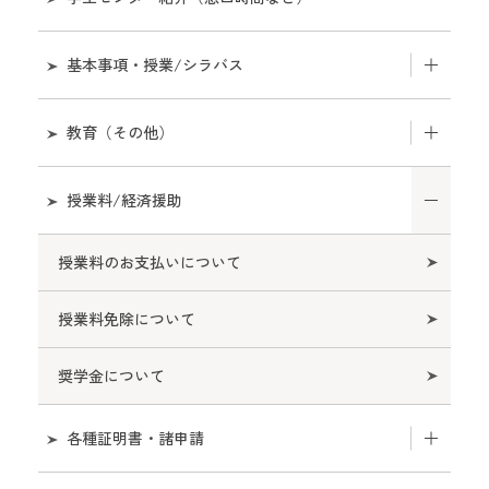
基本事項・授業/シラバス
学年暦・授業計画
教育（その他）
教育サポートシステム
研究生・科目等履修生について
授業料/経済援助
シラバスについて
社会人履修証明プログラムについて
授業料のお支払いについて
気象警報発表時・交通機関運休時における授業の
『高校生を対象とした大学授業の公開』について
取扱いについて
授業料免除について
学部開放授業についてについて
学生証
奨学金について
履修登録
各種証明書・諸申請
授業