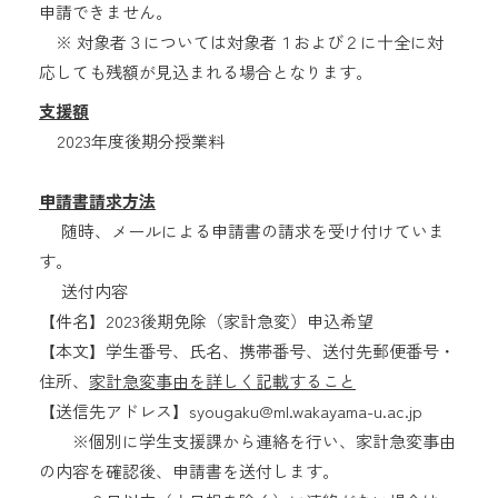
申請できません。
※ 対象者３については対象者１および２に十全に対
応しても残額が見込まれる場合となります。
支援額
2023年度後期分授業料
申請書請求方法
随時、メールによる申請書の請求を受け付けていま
す。
送付内容
【件名】2023後期免除（家計急変）申込希望
【本文】学生番号、氏名、携帯番号、送付先郵便番号・
住所、
家計急変事由を詳しく記載すること
【送信先アドレス】syougaku@ml.wakayama-u.ac.jp
※個別に学生支援課から連絡を行い、家計急変事由
の内容を確認後、申請書を送付します。